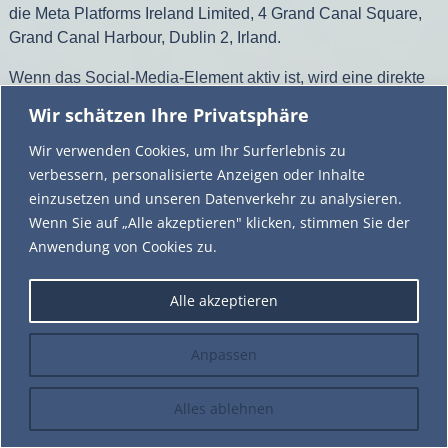
die Meta Platforms Ireland Limited, 4 Grand Canal Square,
Grand Canal Harbour, Dublin 2, Irland.
Wenn das Social-Media-Element aktiv ist, wird eine direkte
Verbindung zwischen Ihrem Endgerät und dem Instagram-
Wir schätzen Ihre Privatsphäre
Server hergestellt. Instagram erhält dadurch Informationen
Wir verwenden Cookies, um Ihr Surferlebnis zu
über den Besuch dieser Website durch Sie.
verbessern, personalisierte Anzeigen oder Inhalte
Wenn Sie in Ihrem Instagram-Account eingeloggt sind,
einzusetzen und unseren Datenverkehr zu analysieren.
können Sie durch Anklicken des Instagram-Buttons die
Wenn Sie auf „Alle akzeptieren" klicken, stimmen Sie der
Inhalte dieser Website mit Ihrem Instagram-Profil verlinken.
Anwendung von Cookies zu.
Dadurch kann Instagram den Besuch dieser Website Ihrem
Benutzerkonto zuordnen. Wir weisen darauf hin, dass wir als
Alle akzeptieren
Anbieter der Seiten keine Kenntnis vom Inhalt der
übermittelten Daten sowie deren Nutzung durch Instagram
Anpassen
erhalten.
Soweit eine Einwilligung (Consent) eingeholt wurde, erfolgt
Alles ablehnen
der Einsatz des o. g. Dienstes auf Grundlage von Art. 6 Abs.
1 lit. a DSGVO und § 25 TDSG. Die Einwilligung ist