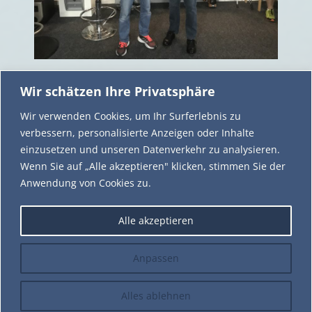
Teilen mit:
Wir schätzen Ihre Privatsphäre
Facebook
X
Wir verwenden Cookies, um Ihr Surferlebnis zu
verbessern, personalisierte Anzeigen oder Inhalte
einzusetzen und unseren Datenverkehr zu analysieren.
P17 Billardzentrum Tostedt
Wenn Sie auf „Alle akzeptieren" klicken, stimmen Sie der
Friedrich-Vorwerk-Straße 17
Anwendung von Cookies zu.
21255 Tostedt
Alle akzeptieren
Telefon/WhatsApp: 0171 – 556 85 90
E-Mail: leitung@p17billardzentrum.de
Internet: www.p17billardzentrum.de
Anpassen
Facebook:
www.facebook.com/P17Billardzentrum
Alles ablehnen
© 2023 P17-Billardzentrum.de |
Impressum
|
Datenschutz