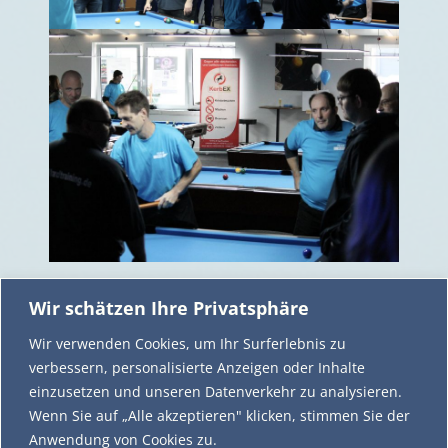
Teilen mit:
Wir schätzen Ihre Privatsphäre
Facebook
X
Wir verwenden Cookies, um Ihr Surferlebnis zu
verbessern, personalisierte Anzeigen oder Inhalte
einzusetzen und unseren Datenverkehr zu analysieren.
P17 Billardzentrum Tostedt
Wenn Sie auf „Alle akzeptieren" klicken, stimmen Sie der
Friedrich-Vorwerk-Straße 17
Anwendung von Cookies zu.