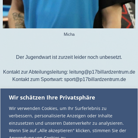
Micha
Der Jugendwart ist zurzeit leider noch unbesetzt.
Kontakt zur Abteilungsleitung: leitung@p17billardzentrum.de
Kontakt zum Sportwart: sport@p17billardzentrum.de
Teilen mit:
Wir schätzen Ihre Privatsphäre
Facebook
X
Wir verwenden Cookies, um Ihr Surferlebnis zu
verbessern, personalisierte Anzeigen oder Inhalte
einzusetzen und unseren Datenverkehr zu analysieren.
P17 Billardzentrum Tostedt
Wenn Sie auf „Alle akzeptieren" klicken, stimmen Sie der
Friedrich-Vorwerk-Straße 17
Anwendung von Cookies zu.